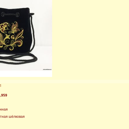
я
.959
инная
ветная шёлковая