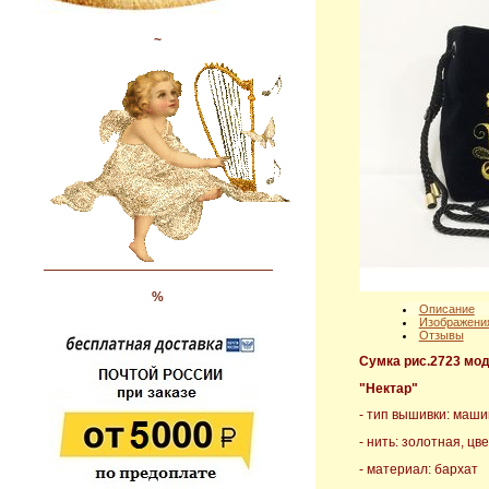
~
%
Описание
Изображени
Отзывы
Сумка рис.2723 мод
"Нектар"
- тип вышивки: маш
- нить: золотная, ц
- материал: бархат