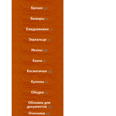
Броши
(37)
Бювары
(4)
Ежедневники
(7)
Зеркальце
(1)
Иконы
(58)
Книги
(4)
Косметички
(72)
Кулоны
(2)
Ободки
(1)
Обложки для
документов
(20)
Очечники
(31)