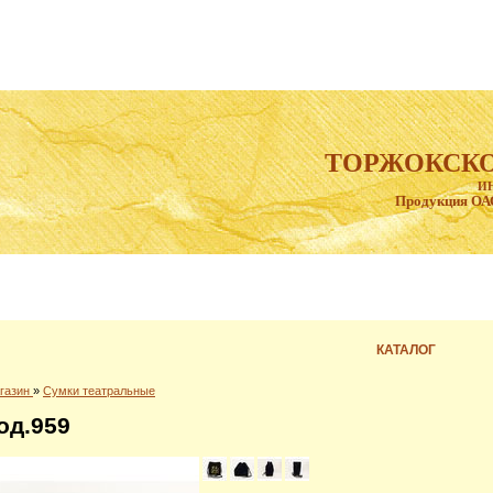
ТОРЖОКСКО
И
Продукция ОА
КАТАЛОГ
газин
»
Сумки театральные
од.959