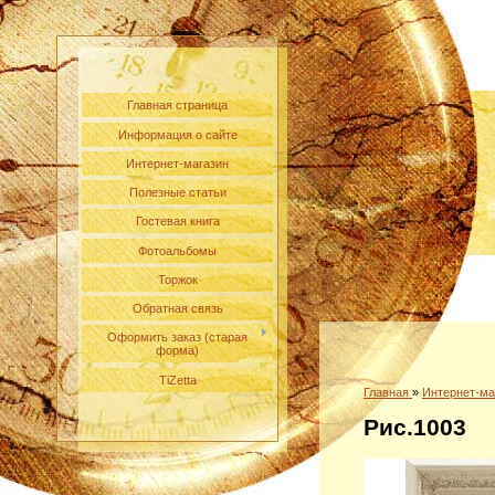
Главная страница
Информация о сайте
Интернет-магазин
Полезные статьи
Гостевая книга
Фотоальбомы
Торжок
Обратная связь
Оформить заказ (старая
форма)
TiZetta
Главная
»
Интернет-ма
Рис.1003