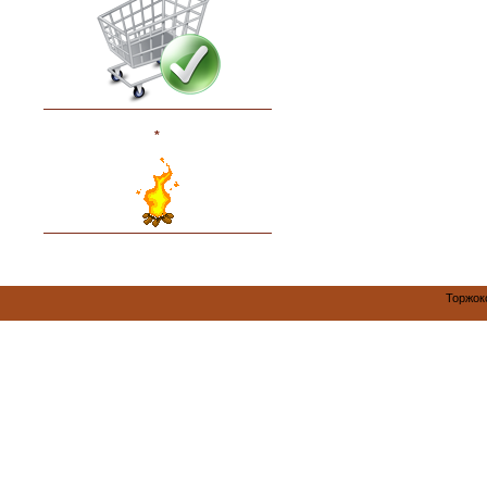
*
Торжок