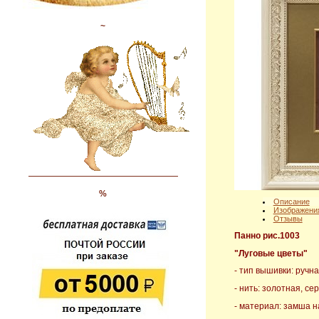
~
%
Описание
Изображени
Отзывы
Панно рис.1003
"Луговые цветы"
- тип вышивки: ручн
- нить: золотная, с
- материал: замша 