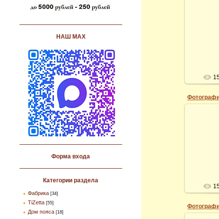
НАШ МАХ
1
Фотографи
Форма входа
Категории раздела
1
Фабрика
[34]
TiZetta
[55]
Фотографи
Дом пояса
[18]